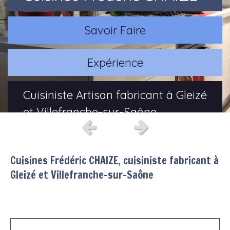
Savoir Faire
Expérience
Cuisiniste Artisan fabricant à Gleizé
et Villefranche-sur-Saône
Slide précédent
Slide suivant
Créativité
Cuisines Frédéric CHAIZE, cuisiniste fabricant à
Gleizé et Villefranche-sur-Saône
Fonctionnalité
Ergonomie